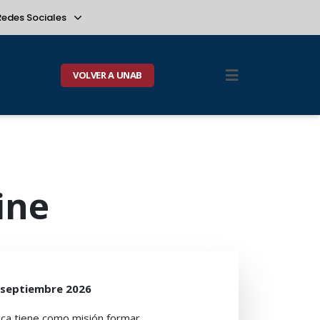
Redes Sociales
VOLVER A UNAB
ine
e septiembre 2026
ática tiene como misión formar