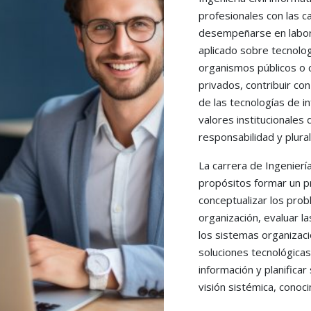
profesionales con las 
desempeñarse en labor
aplicado sobre tecnolo
organismos públicos o c
privados, contribuir con 
de las tecnologías de i
valores institucionales 
responsabilidad y plura
La carrera de Ingeniería
propósitos formar un p
conceptualizar los pro
organización, evaluar l
los sistemas organizac
soluciones tecnológicas
información y planificar
visión sistémica, conoci
computación y metodolo