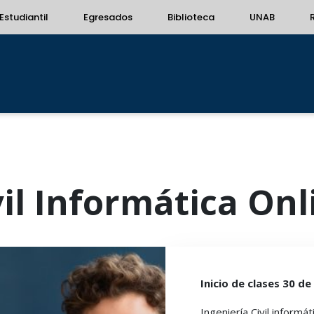
Estudiantil
Egresados
Biblioteca
UNAB
vil Informática Onl
Inicio de clases 30 d
Ingeniería Civil inform