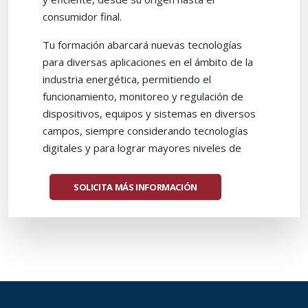
consumidor final.
Tu formación abarcará nuevas tecnologías
para diversas aplicaciones en el ámbito de la
industria energética, permitiendo el
funcionamiento, monitoreo y regulación de
dispositivos, equipos y sistemas en diversos
campos, siempre considerando tecnologías
digitales y para lograr mayores niveles de
eficiencia, sostenibilidad, fiabilidad e
interoperabilidad.
SOLICITA MÁS INFORMACIÓN
El Plan de Continuidad de Estudios de la
carrera de Ingeniería Eléctrica tiene como
propósito formar un profesional de
excelencia capaz de diseñar soluciones
innovadoras y pertinentes en el área de la
ingeniería eléctrica, utilizando elementos de