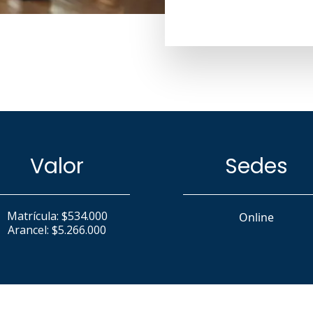
100% online y gratuita.
estratégica entre UNAB
cursos dentro de la mal
tópicos de especialidad,
de acuerdo a los requer
La Facultad de Ingenier
estratégica siendo un p
Latinoamérica en carre
Valor
Sedes
Matrícula: $534.000
Online
Arancel: $5.266.000