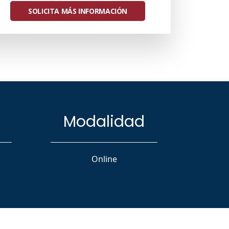
 Esto se enmarca en una alianza
SOLICITA MÁS INFORMACIÓN
 e IBM que permite integrar estos
la de la carrera, en los cursos de
 con la flexibilidad de ser actualizados
imientos del mercado y la industria.
ía de la UNAB, ha liderado esta alianza
royecto único en Chile y primero en
ras de Pregrado.
Modalidad
Online