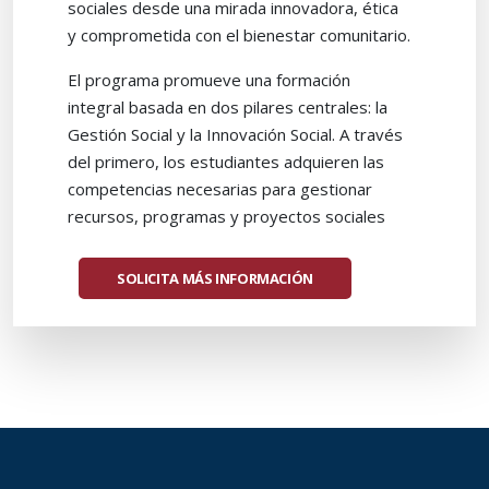
sociales desde una mirada innovadora, ética
y comprometida con el bienestar comunitario.
El programa promueve una formación
integral basada en dos pilares centrales: la
Gestión Social y la Innovación Social. A través
del primero, los estudiantes adquieren las
competencias necesarias para gestionar
recursos, programas y proyectos sociales
con liderazgo, ética y enfoque participativo,
fomentando la equidad, la inclusión y el
SOLICITA MÁS INFORMACIÓN
trabajo en red. Desde la perspectiva de la
innovación, se impulsa la capacidad de
diseñar, implementar y evaluar estrategias
creativas que aborden problemáticas
sociales complejas, incorporando la
sostenibilidad, el uso de tecnologías y la
colaboración multisectorial.