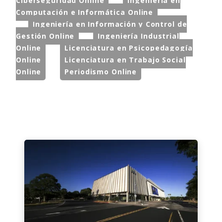
Ciberseguridad Online
Ingeniería en
Computación e Informática Online
Ingeniería en Información y Control de
Gestión Online
Ingeniería Industrial
Online
Licenciatura en Psicopedagogía
Online
Licenciatura en Trabajo Social
Online
Periodismo Online