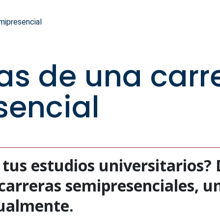
mipresencial
as de una carr
sencial
tus estudios universitarios? 
s carreras semipresenciales, 
ualmente.