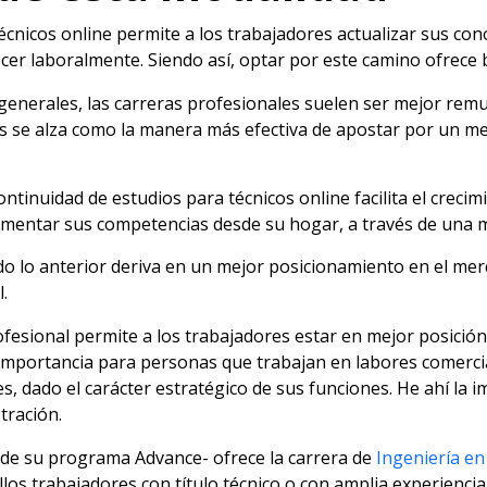
écnicos online permite a los trabajadores actualizar sus con
cer laboralmente. Siendo así, optar por este camino ofrece 
s generales, las carreras profesionales suelen ser mejor remu
s se alza como la manera más efectiva de apostar por un mej
continuidad de estudios para técnicos online facilita el crec
entar sus competencias desde su hogar, a través de una met
do lo anterior deriva en un mejor posicionamiento en el mer
.
fesional permite a los trabajadores estar en mejor posición
 importancia para personas que trabajan en labores comercia
, dado el carácter estratégico de sus funciones. He ahí la i
tración.
 de su programa Advance- ofrece la carrera de
Ingeniería e
los trabajadores con título técnico o con amplia experienci