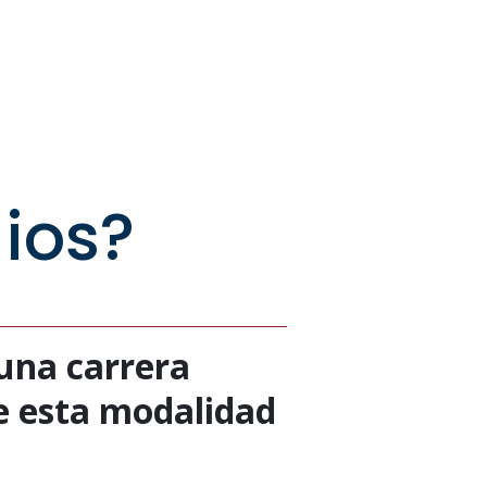
ios?
 una carrera
re esta modalidad