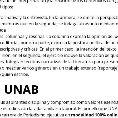
 grado de interpretación y la relación de los contenidos con 
 tipos:
formativa y la entrevista. En la primera, se omite la perspect
 mientras que en la segunda, se indaga un asunto mediante
ada.
es, columnas y reseñas. La columna expresa la opinión del pe
a editorial, por otra parte, expresa la postura política de u
criptivas y críticas. En el primer caso, la intención del texto
nión; en el segundo, el ejercicio incluye la valoración de qui
s. Integran técnicas narrativas de la Literatura para presen
) o mezclar varios géneros en un trabajo extenso (reportaje)
 quien escribe.
o UNAB
s aspirantes disciplina y compromiso como valores esencial
e estudios con la vida familiar o laboral. Es por ello que U
a
carrera de Periodismo ejecutiva en
modalidad 100% onlin