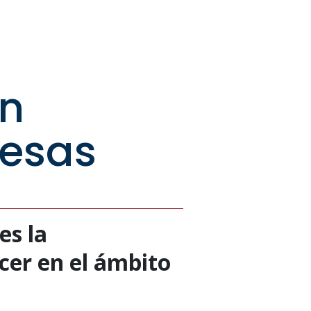
en
resas
es la
cer en el ámbito