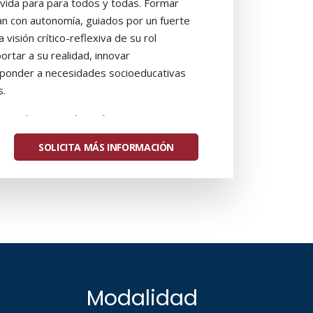
 vida para para todos y todas. Formar
an con autonomía, guiados por un fuerte
visión crítico-reflexiva de su rol
rtar a su realidad, innovar
sponder a necesidades socioeducativas
s.
enciado(a) en Educación
 PARA TÍTULOS
SOLICITA MÁS INFORMACIÓN
 DE 4 O MÁS AÑOS.
e regiones/comunas disponibles para
sencial.
Modalidad