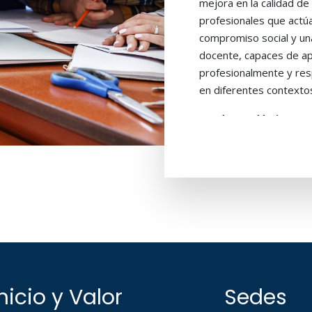
mejora en la calidad de
profesionales que actú
compromiso social y una 
docente, capaces de apo
profesionalmente y re
en diferentes contexto
Grado académico:
Lic
ADMISIÓN SOLO
PROFESIONALES
*Revisa el listado d
la modalidad semipre
Inicio y Valor
Sedes