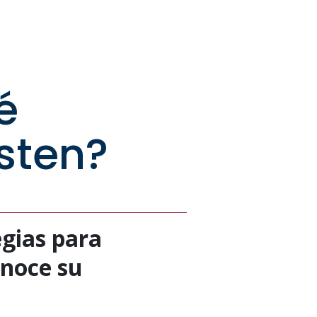
é
isten?
gias para
onoce su