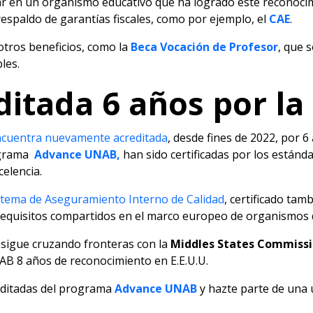
ar en un organismo educativo que ha logrado este reconocim
espaldo de garantías fiscales, como por ejemplo, el
CAE
.
otros beneficios, como la
Beca Vocación de Profesor
, que 
les.
itada 6 años por la
cuentra nuevamente acreditada
, desde fines de 2022, por 6 
ograma
Advance UNAB,
han sido certificadas por los estánda
elencia.
stema de Aseguramiento Interno de Calidad
, certificado tam
requisitos compartidos en el marco europeo de organismos 
d sigue cruzando fronteras con la
Middles States Commissi
AB 8 años de reconocimiento en E.E.U.U.
reditadas del programa
Advance UNAB
y hazte parte de una u