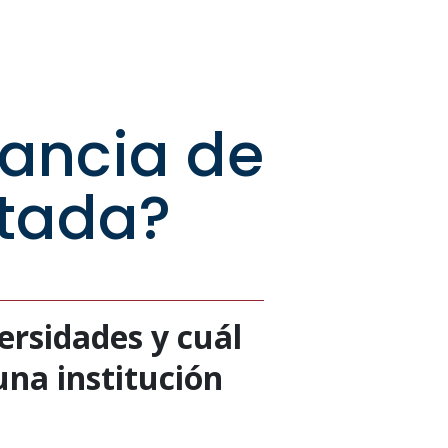
tancia de
itada?
ersidades y cuál
una institución