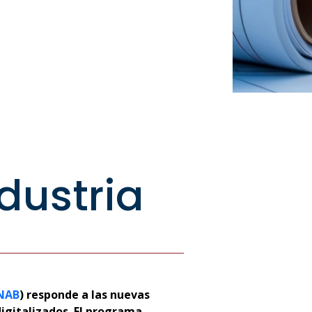
a
dustria
NAB
) responde a las nuevas
digitalizados. El programa