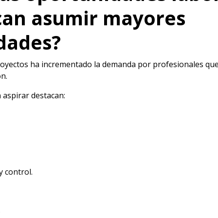
can asumir mayores
dades?
 proyectos ha incrementado la demanda por profesionales q
ón.
 aspirar destacan:
y control.
.