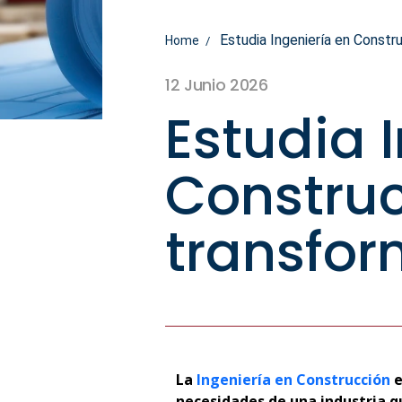
Estudia Ingeniería en Construc
Home
12 Junio 2026
Estudia 
Construc
transfor
La
Ingeniería en Construcción
e
necesidades de una industria q