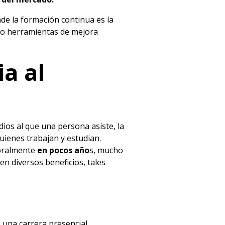
nde la formación continua es la
ndo herramientas de mejora
a al
dios al que una persona asiste, la
quienes trabajan y estudian.
boralmente
en pocos año
s, mucho
n diversos beneficios, tales
 una carrera presencial.