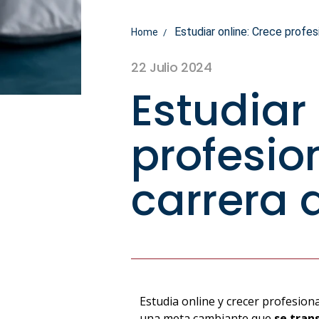
Estudiar online: Crece profes
Home
22 Julio 2024
Estudiar
profesi
carrera 
Estudia online y crecer profesion
una meta cambiante que
se tran