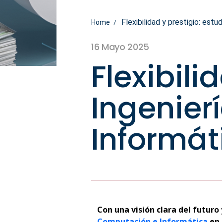
Flexibilidad y prestigio: est
Home
16 Mayo 2025
Flexibili
Ingenier
Informát
Con una visión clara del futuro
Computación e Informática
en 