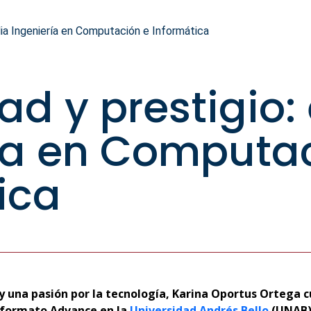
udia Ingeniería en Computación e Informática
dad y prestigio:
ía en Computa
ica
 y una pasión por la tecnología, Karina Oportus Ortega c
formato Advance en la
Universidad Andrés Bello
(UNAB).