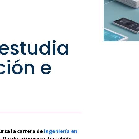
 estudia
ción e
ursa la carrera de
Ingeniería en
 Desde su ingreso, ha sabido