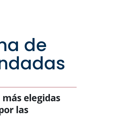
una de
andadas
s más elegidas
por las