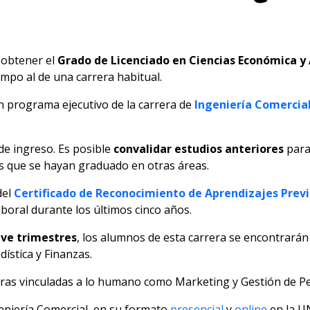
e obtener el
Grado de Licenciado en Ciencias Económica y
mpo al de una carrera habitual.
n programa ejecutivo de la carrera de
Ingeniería Comercia
 de ingreso. Es posible
convalidar estudios anteriores
para
os que se hayan graduado en otras áreas.
del
Certificado de Reconocimiento de Aprendizajes Prev
aboral durante los últimos cinco años.
ve trimestres
, los alumnos de esta carrera se encontrarán
stica y Finanzas.
tras vinculadas a lo humano como Marketing y Gestión de P
eniería Comercial, en su formato
presencial
y
online
en la U