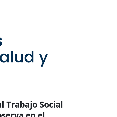
s
alud y
l Trabajo Social
bserva en el