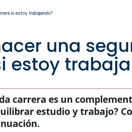
rera si estoy trabajando?
acer una seg
si estoy trabaj
a carrera es un complemento
ilibrar estudio y trabajo? C
inuación.