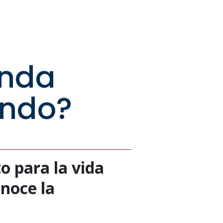
unda
ando?
 para la vida
onoce la